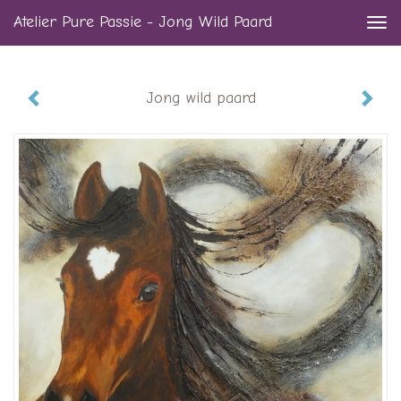
Atelier Pure Passie - Jong Wild Paard
Togg
navi
Jong wild paard