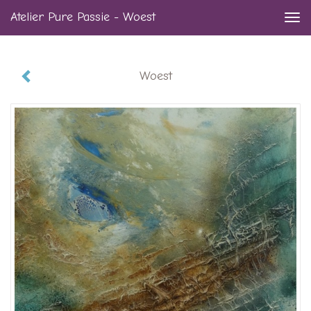
Atelier Pure Passie - Woest
Togg
navi
Woest